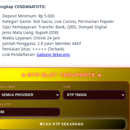
Lengkap CENDANATOTO:
Deposit Minimum: Rp 5.000
Kategori Game: Slot Gacor, Live Casino, Permainan Populer
Opsi Pembayaran: Transfer Bank, QRIS, Dompet Digital
Jenis Mata Uang: Rupiah (IDR)
Waktu Layanan: Online 24 Jam
Jumlah Pengguna: 2.8 Juta+ Member Aktif
Penilaian Situs: ⭐⭐⭐⭐⭐ (Terbaik)
Link Pendaftaran:
Gabung Sekarang
🔥 RTP SLOT TERUPDATE 🔥
ROVIDER
TIPE
IN RTP
🎯
CEK RTP SEKARANG