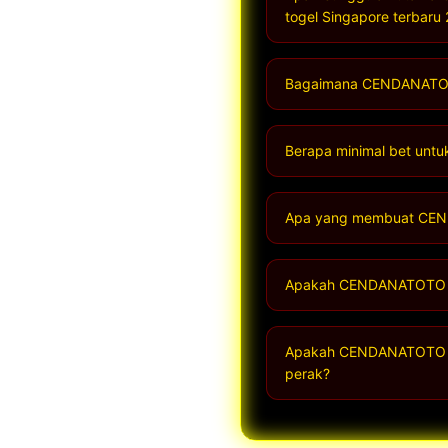
togel Singapore terbaru
CENDANATOTO hadirkan dat
melalui live draw sgp ha
Bagaimana CENDANATOTO
langsung kena jackpot an
draw
tercepat,
result sgp
CENDANATOTO menghadi
situs toto
,
toto togel
, da
sumber resmi singapore p
Berapa minimal bet unt
2026.
real-time. Dengan
result 
bebas
dan
colok sgp
deng
CENDANATOTO menawarkan
toto togel
, dan
togel onli
hingga 10jt. Anda bisa m
Apa yang membuat CENDA
jackpot angka togel 4d d
online
yang ingin merasa
CENDANATOTO unggul ka
terbaru 2026
yang langsu
Apakah CENDANATOTO me
ringan,
colok bebas
,
resu
toto togel
, dan
togel onli
Tentu saja! CENDANATO
Data pengeluaran togel 
Apakah CENDANATOTO co
situs togel
dan
situs toto
perak?
memasang
togel bet 100
Sangat cocok! CENDANAT
SGP
dan
data pengeluara