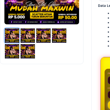
Data 
P
M