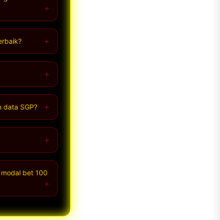
pore pools
dan bisa
rbaik?
 bebas
,
live
ga
situs togel
,
gsung dari
al di tahun
26
akurat dan
ategi
colok
ogel
,
situs toto
,
gel bet 100
gsung kena
n data SGP?
togel
, dan
togel
26
.
Singapore
et 100
paling
gel
,
situs toto
,
terbaik.
gapore pools
.
k untuk pemain
modal bet 100
gsung sebelum
 untuk
live draw
per ringan, lalu