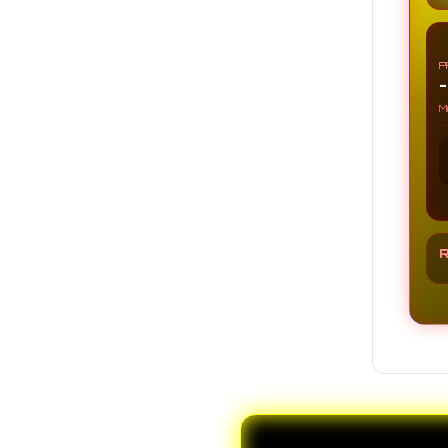
P
-
M
R