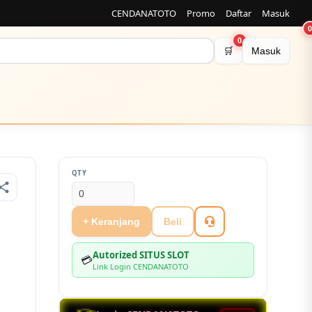
CENDANATOTO
Promo
Daftar
Masuk
0
0
🛒
Masuk
QTY
+ Keranjang
Beli
Autorized SITUS SLOT
💳
Link Login CENDANATOTO