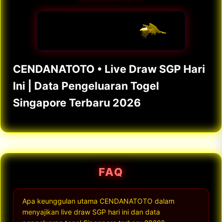
CENDANATOTO • Live Draw SGP Hari
Ini | Data Pengeluaran Togel
Singapore Terbaru 2026
FAQ
Apa keunggulan utama CENDANATOTO dalam
menyajikan live draw SGP hari ini dan data