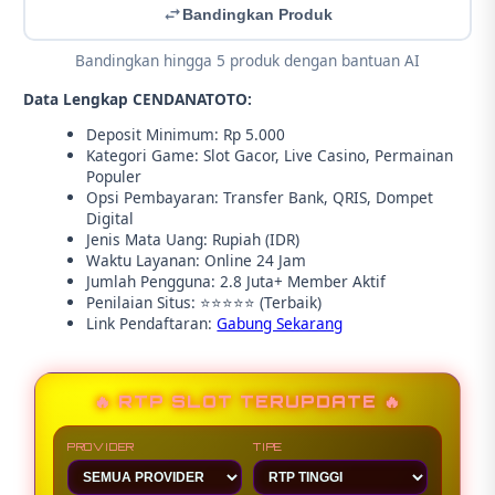
Bandingkan Produk
Bandingkan hingga 5 produk dengan bantuan AI
Data Lengkap CENDANATOTO:
Deposit Minimum: Rp 5.000
Kategori Game: Slot Gacor, Live Casino, Permainan
Populer
Opsi Pembayaran: Transfer Bank, QRIS, Dompet
Digital
Jenis Mata Uang: Rupiah (IDR)
Waktu Layanan: Online 24 Jam
Jumlah Pengguna: 2.8 Juta+ Member Aktif
Penilaian Situs: ⭐⭐⭐⭐⭐ (Terbaik)
Link Pendaftaran:
Gabung Sekarang
🔥 RTP SLOT TERUPDATE 🔥
PROVIDER
TIPE